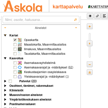
Aineistot
Kartat
Opaskartta
Maastokartta, Maanmittauslaitos
Ilmakuva, Maanmittauslaitos
Taustakartta, Maanmittauslaitos
Kaavoitus
Asemakaavayhdistelmä
(
62
)
Asemakaavarajat ja -määräykset
Keskustaajamien osayleiskaava
(
1
)
Yleiskaavarajat ja -määräykset
(
20
)
Palvelut
Osoitteet, tienimet, rakennukset
Kiinteistöt
Museoviraston aineistot
Ympäristökeskuksen aineistot
Postinumeroalueet